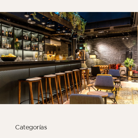
Camera
Cucina
Bagno
TUTTI GLI SPAZI INTERNI
Per spazio esterno
Anteriore
Terrazza
Piscina
Strutture all’aperto
TUTTE LE AREE ESTERNE
Categorías