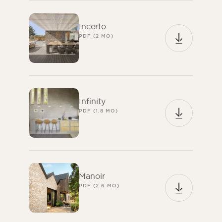
Incerto
PDF (2 MO)
Infinity
PDF (1.8 MO)
Manoir
PDF (2.6 MO)