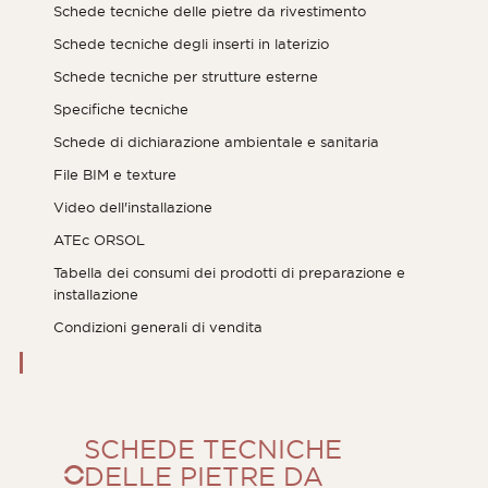
Schede tecniche delle pietre da rivestimento
Schede tecniche degli inserti in laterizio
Schede tecniche per strutture esterne
Specifiche tecniche
Schede di dichiarazione ambientale e sanitaria
File BIM e texture
Video dell'installazione
ATEc ORSOL
Tabella dei consumi dei prodotti di preparazione e
installazione
Rivista ORSOL
Condizioni generali di vendita
Lasciatevi ispirare dalla scoperta dell'estetica
e delle texture di ORSOL.
SCHEDE TECNICHE
DELLE PIETRE DA