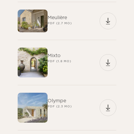
Meulière
PDF (2.7 MO)
Mixto
PDF (1.8 MO)
Olympe
PDF (2.3 MO)