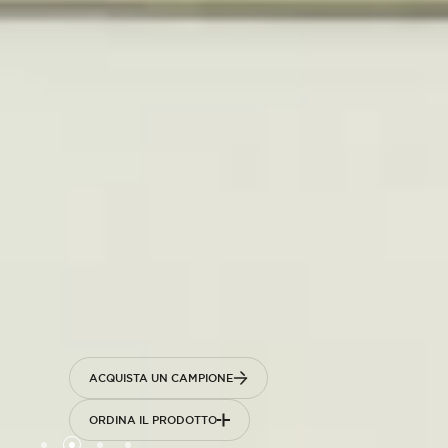
ACQUISTA UN CAMPIONE
ORDINA IL PRODOTTO