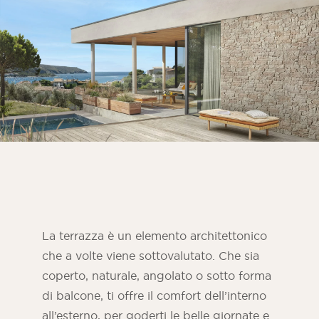
Camera
Cucina
Bagno
TUTTI GLI SPAZI INTERNI
Per spazio esterno
Anteriore
Terrazza
Piscina
Strutture all’aperto
La terrazza è un elemento architettonico
che a volte viene sottovalutato. Che sia
TUTTE LE AREE ESTERNE
coperto, naturale, angolato o sotto forma
di balcone, ti offre il comfort dell’interno
all’esterno, per goderti le belle giornate e