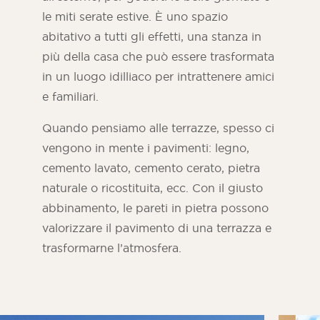
le miti serate estive. È uno spazio
abitativo a tutti gli effetti, una stanza in
più della casa che può essere trasformata
in un luogo idilliaco per intrattenere amici
e familiari.
Quando pensiamo alle terrazze, spesso ci
vengono in mente i pavimenti: legno,
cemento lavato, cemento cerato, pietra
naturale o ricostituita, ecc. Con il giusto
abbinamento, le pareti in pietra possono
Rivista ORSOL
valorizzare il pavimento di una terrazza e
Lasciatevi ispirare dalla scoperta dell'estetica
e delle texture di ORSOL.
trasformarne l’atmosfera.