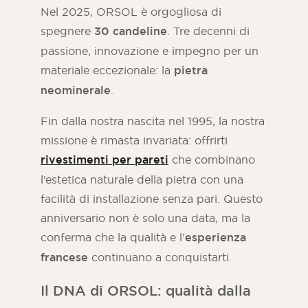
Nel 2025, ORSOL è orgogliosa di
spegnere
30 candeline
. Tre decenni di
passione, innovazione e impegno per un
materiale eccezionale: la
pietra
neominerale
.
Fin dalla nostra nascita nel 1995, la nostra
missione è rimasta invariata: offrirti
rivestimenti per pareti
che combinano
l’estetica naturale della pietra con una
facilità di installazione senza pari. Questo
Rivista ORSOL
anniversario non è solo una data, ma la
Lasciatevi ispirare dalla scoperta dell'estetica
conferma che la qualità e l’
esperienza
e delle texture di ORSOL.
francese
continuano a conquistarti.
Il DNA di ORSOL: qualità dalla