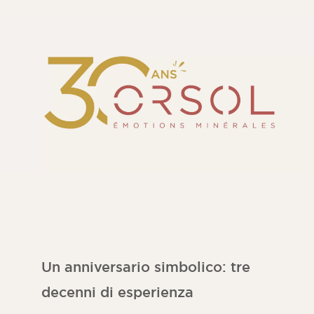
Camera
Cucina
Bagno
TUTTI GLI SPAZI INTERNI
Per spazio esterno
Anteriore
Terrazza
Piscina
Strutture all’aperto
TUTTE LE AREE ESTERNE
Un anniversario simbolico: tre
decenni di esperienza